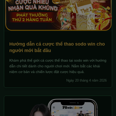
Hướng dẫn cá cược thể thao sodo win cho
người mới bắt đầu
Khám phá thế giới cá cược thể thao tại sodo win với hướng
dẫn chi tiết dành cho người chơi mới. Nắm bắt các khái
niệm cơ bản và chiến lược đặt cược hiệu quả.
Ngày 20 tháng 4 năm 2026