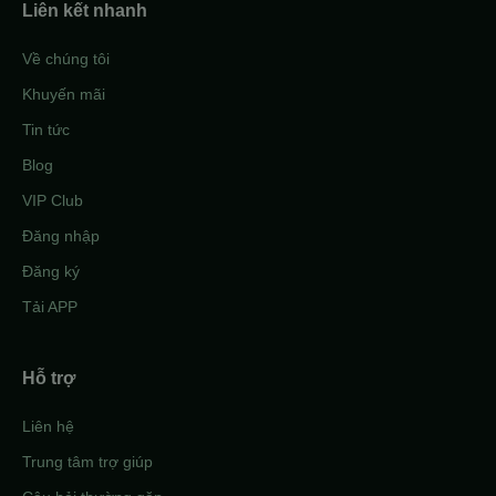
Liên kết nhanh
Về chúng tôi
Khuyến mãi
Tin tức
Blog
VIP Club
Đăng nhập
Đăng ký
Tải APP
Hỗ trợ
Liên hệ
Trung tâm trợ giúp