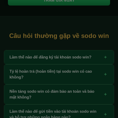
THAM GIA NGAY
Câu hỏi thường gặp về sodo win
+
Làm thế nào để đăng ký tài khoản sodo win?
Tỷ lệ hoàn trả (hoàn tiền) tại sodo win có cao
+
không?
Nền tảng sodo win có đảm bảo an toàn và bảo
+
mật không?
Làm thế nào để gửi tiền vào tài khoản sodo win
+
và hỗ trợ những ngân hàng nào?