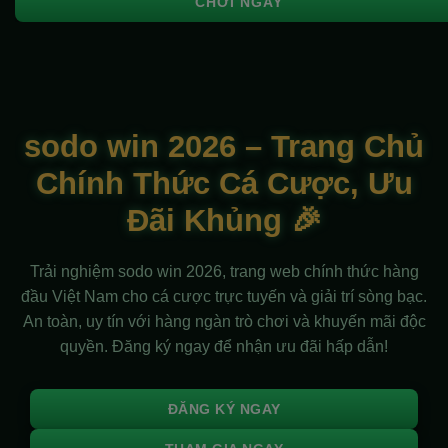
CHƠI NGAY
sodo win 2026 – Trang Chủ
Chính Thức Cá Cược, Ưu
Đãi Khủng 🎉
Trải nghiệm sodo win 2026, trang web chính thức hàng
đầu Việt Nam cho cá cược trực tuyến và giải trí sòng bạc.
An toàn, uy tín với hàng ngàn trò chơi và khuyến mãi độc
quyền. Đăng ký ngay để nhận ưu đãi hấp dẫn!
ĐĂNG KÝ NGAY