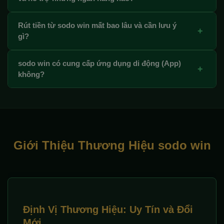
Rút tiền từ sodo win mất bao lâu và cần lưu ý
+
gì?
sodo win có cung cấp ứng dụng di động (App)
+
không?
Giới Thiệu Thương Hiệu sodo win
Định Vị Thương Hiệu: Uy Tín và Đổi
Mới